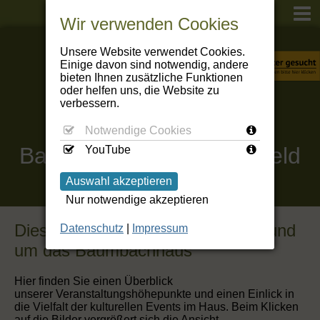
Wir verwenden Cookies
Unsere Website verwendet Cookies.
Einige davon sind notwendig, andere
bieten Ihnen zusätzliche Funktionen
oder helfen uns, die Website zu
verbessern.
Notwendige Cookies
Baumbachhaus
Kranichfeld
YouTube
Auswahl akzeptieren
Nur notwendige akzeptieren
Diese Veranstaltungen gab es im und
Datenschutz
|
Impressum
um das Baumbachhaus
Hier finden Sie einen Überblick
unserer Veranstaltungshöhepunkte und einen Einlick in
die Vielfalt der kulturellen Events im Haus. Beim Klicken
auf die Bilder vergrößert sich die Ansicht.