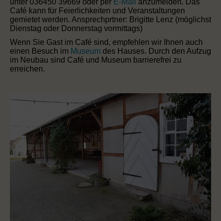
unter 036450 39669 oder per
E-Mail
anzumelden. Das
Café kann für Feierlichkeiten und Veranstaltungen
gemietet werden. Ansprechprtner: Brigitte Lenz (möglichst
Dienstag oder Donnerstag vormittags)
Wenn Sie Gast im Café sind, empfehlen wir Ihnen auch
einen Besuch im
Museum
des Hauses. Durch den Aufzug
im Neubau sind Café und Museum barrierefrei zu
erreichen.
Sommer
in
der
Remise
Neben
dem
Museums-
Café
gibt
es
im
Hof
des
Hauses