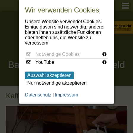
Wir verwenden Cookies
Unsere Website verwendet Cookies.
Einige davon sind notwendig, andere
bieten Ihnen zusätzliche Funktionen
oder helfen uns, die Website zu
verbessern.
Notwendige Cookies
Baumbachhaus
Kranichfeld
YouTube
Auswahl akzeptieren
Nur notwendige akzeptieren
Kaffee, Kuchen und Kultur
Datenschutz
|
Impressum