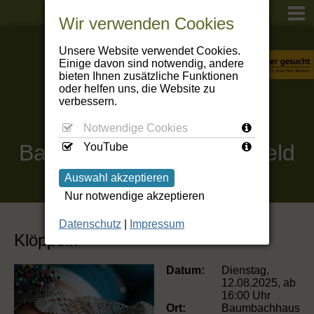
Wir verwenden Cookies
Unsere Website verwendet Cookies.
Einige davon sind notwendig, andere
bieten Ihnen zusätzliche Funktionen
oder helfen uns, die Website zu
verbessern.
Notwendige Cookies
Baumbachhaus
Kranichfeld
YouTube
Auswahl akzeptieren
Nur notwendige akzeptieren
Datenschutz
|
Impressum
Klöppeln
Datum:
Dienstag,
12.08.2025, ab
16:00 Uhr
Ort:
Baumbachhaus