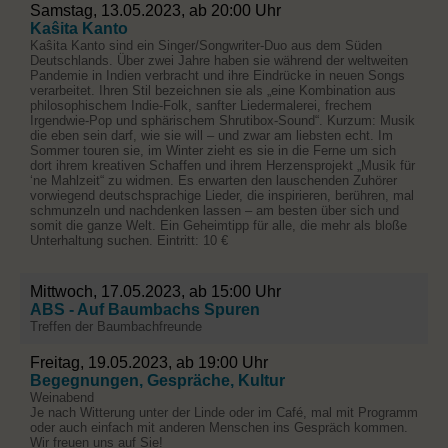
Samstag, 13.05.2023, ab 20:00 Uhr
Kaŝita Kanto
Kaŝita Kanto sind ein Singer/Songwriter-Duo aus dem Süden
Deutschlands. Über zwei Jahre haben sie während der weltweiten
Pandemie in Indien verbracht und ihre Eindrücke in neuen Songs
verarbeitet. Ihren Stil bezeichnen sie als „eine Kombination aus
philosophischem Indie-Folk, sanfter Liedermalerei, frechem
Irgendwie-Pop und sphärischem Shrutibox-Sound“. Kurzum: Musik
die eben sein darf, wie sie will – und zwar am liebsten echt. Im
Sommer touren sie, im Winter zieht es sie in die Ferne um sich
dort ihrem kreativen Schaffen und ihrem Herzensprojekt „Musik für
‘ne Mahlzeit“ zu widmen. Es erwarten den lauschenden Zuhörer
vorwiegend deutschsprachige Lieder, die inspirieren, berühren, mal
schmunzeln und nachdenken lassen – am besten über sich und
somit die ganze Welt. Ein Geheimtipp für alle, die mehr als bloße
Unterhaltung suchen. Eintritt: 10 €
Mittwoch, 17.05.2023, ab 15:00 Uhr
ABS - Auf Baumbachs Spuren
Treffen der Baumbachfreunde
Freitag, 19.05.2023, ab 19:00 Uhr
Begegnungen, Gespräche, Kultur
Weinabend
Je nach Witterung unter der Linde oder im Café, mal mit Programm
oder auch einfach mit anderen Menschen ins Gespräch kommen.
Wir freuen uns auf Sie!