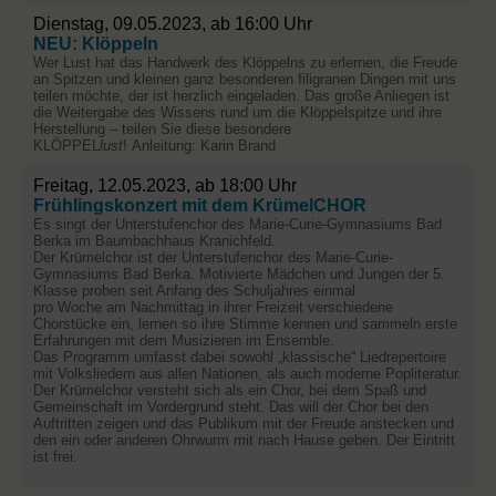
Dienstag, 09.05.2023, ab 16:00 Uhr
NEU: Klöppeln
Wer Lust hat das Handwerk des Klöppelns zu erlernen, die Freude
an Spitzen und kleinen ganz besonderen filigranen Dingen mit uns
teilen möchte, der ist herzlich eingeladen. Das große Anliegen ist
die Weitergabe des Wissens rund um die Klöppelspitze und ihre
Herstellung – teilen Sie diese besondere
KLÖPPEL
lust
! Anleitung: Karin Brand
Freitag, 12.05.2023, ab 18:00 Uhr
Frühlingskonzert mit dem KrümelCHOR
Es singt der Unterstufenchor des Marie-Curie-Gymnasiums Bad
Berka im Baumbachhaus Kranichfeld.
Der Krümelchor ist der Unterstufenchor des Marie-Curie-
Gymnasiums Bad Berka. Motivierte Mädchen und Jungen der 5.
Klasse proben seit Anfang des Schuljahres einmal
pro Woche am Nachmittag in ihrer Freizeit verschiedene
Chorstücke ein, lernen so ihre Stimme kennen und sammeln erste
Erfahrungen mit dem Musizieren im Ensemble.
Das Programm umfasst dabei sowohl „klassische“ Liedrepertoire
mit Volksliedern aus allen Nationen, als auch moderne Popliteratur.
Der Krümelchor versteht sich als ein Chor, bei dem Spaß und
Gemeinschaft im Vordergrund steht. Das will der Chor bei den
Auftritten zeigen und das Publikum mit der Freude anstecken und
den ein oder anderen Ohrwurm mit nach Hause geben. Der Eintritt
ist frei.