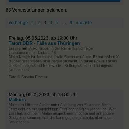
83 Veranstaltungen gefunden.
vorherige
1
2
3
4
5
…
9
nächste
Freitag, 05.05.2023, ab 19:00 Uhr
Tatort DDR - Fälle aus Thüringen
Lesung mit Mirko Krüger in der Reihe Kranichfelder
Literatursommer. Eintritt: 7 €
Mirko Krüger ist Journalist sowie Sachbuch-Autor. Er hat bisher 20
Bücher geschrieben bzw. herausgebracht. In deren Fokus stehen
die Kriminalgeschichte bzw. die . Kulturgeschichte Thüringens.
[weiterlesen]
Foto © Sascha Fromm
Montag, 08.05.2023, ab 18:30 Uhr
Malkurs
Malen im Offenen Atelier unter Anleitung von Alexandra Renft
Jetzt geht es mit vorsichtigen Frühlingsgefühlen wieder los! Wer
Lust hat, sich beim Malen ausprobieren möchte und auf andere
Gedanken kommen will, der kann gerne einfach dazukommen...
[weiterlesen]